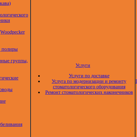
кава)
тологического
дники
(Woodpecker
, полиры
рные группы,
Услуги
Услуги по доставке
гические
Услуга по модернизации и ремонту
стоматологического оборудования
товоды
Ремонт стоматологических наконечников
ние
тбеливания