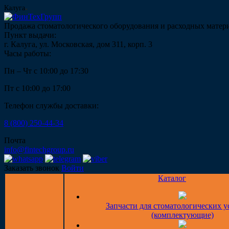
Калуга
Продажа стоматологического оборудования и расходных матер
Пункт выдачи:
г. Калуга, ул. Московская, дом 311, корп. 3
Часы работы:
Пн – Чт с 10:00 до 17:30
Пт с 10:00 до 17:00
Телефон службы доставки:
8 (800) 250-44-34
Почта
info@fintechgroup.ru
Заказать звонок
Войти
Каталог
Запчасти для стоматологических у
(комплектующие)