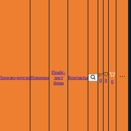
Прайс-
Производители
Новинки
лист
Контакты
0
0
0
боры