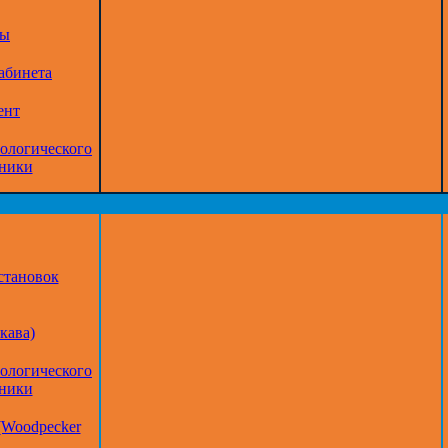
ры
абинета
ент
тологического
дники
становок
кава)
тологического
дники
(Woodpecker