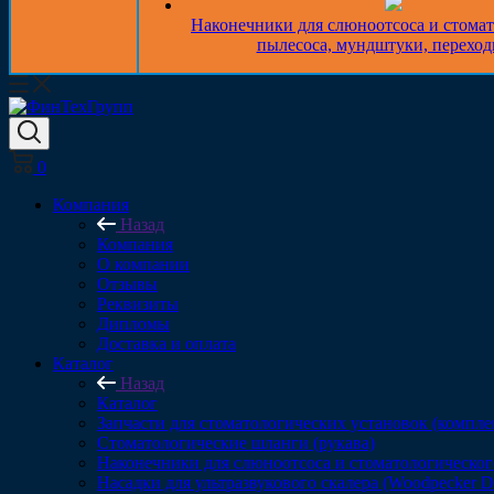
Наконечники для слюноотсоса и стома
пылесоса, мундштуки, перехо
0
Компания
Назад
Компания
О компании
Отзывы
Реквизиты
Дипломы
Доставка и оплата
Каталог
Назад
Каталог
Запчасти для стоматологических установок (компл
Стоматологические шланги (рукава)
Наконечники для слюноотсоса и стоматологическог
Насадки для ультразвукового скалера (Woodpecker 