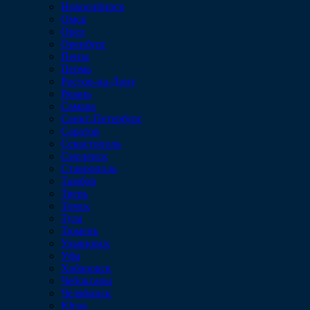
Новосибирск
Омск
Орел
Оренбург
Пенза
Пермь
Ростов-на-Дону
Рязань
Самара
Санкт-Петербург
Саратов
Севастополь
Смоленск
Ставрополь
Тамбов
Тверь
Томск
Тула
Тюмень
Ульяновск
Уфа
Хабаровск
Чебоксары
Челябинск
Югра