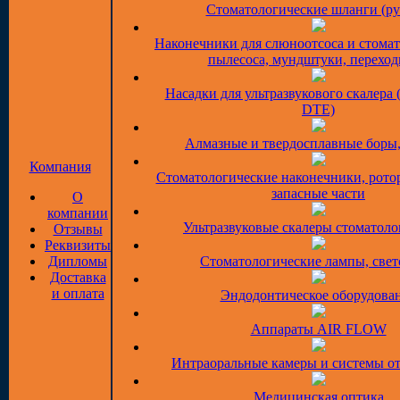
Стоматологические шланги (ру
Наконечники для слюноотсоса и стома
пылесоса, мундштуки, перехо
Насадки для ультразвукового скалера 
DTE)
Алмазные и твердосплавные боры
Компания
Стоматологические наконечники, рото
запасные части
О
компании
Ультразвуковые скалеры стоматоло
Отзывы
Реквизиты
Дипломы
Стоматологические лампы, све
Доставка
и оплата
Эндодонтическое оборудова
Аппараты AIR FLOW
Интраоральные камеры и системы о
Медицинская оптика