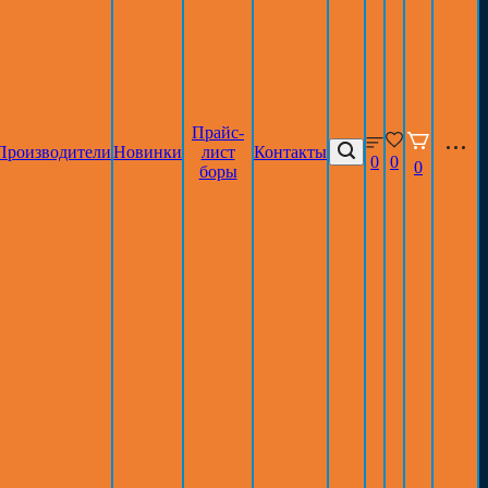
Прайс-
Производители
Новинки
лист
Контакты
0
0
0
боры