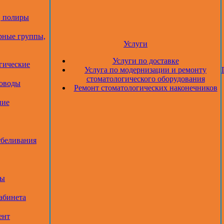
, полиры
рные группы,
Услуги
Услуги по доставке
гические
Услуга по модернизации и ремонту
стоматологического оборудования
товоды
Ремонт стоматологических наконечников
ние
тбеливания
ры
абинета
ент