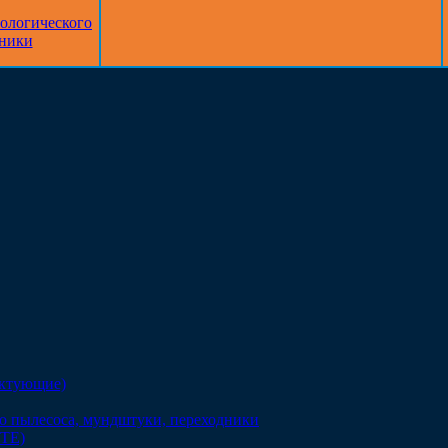
тологического
дники
ектующие)
о пылесоса, мундштуки, переходники
DTE)