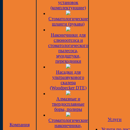
установок
(комплектующие)
Стоматологические
шланги (рукава)
Наконечники для
слюноотсоса и
стоматологического
пылесоса,
мундштуки,
переходники
Насадки для
ультразвукового
скалера
(Woodpecker DTE)
Алмазные и
твердосплавные
боры, полиры
Услуги
Стоматологические
Компания
наконечники,
Услуги по дос