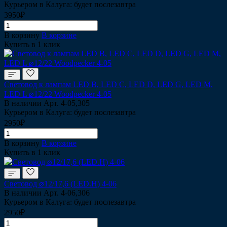
Курьером в Калуга: будет послезавтра
3950₽
В корзину
В корзине
Купить в 1 клик
Световод к лампам LED B, LED C, LED D, LED G, LED M,
LED L ⌀12/22 Woodpecker 4-05
В наличии
Арт.
4-05,305
Курьером в Калуга: будет послезавтра
2950₽
В корзину
В корзине
Купить в 1 клик
Световод ⌀12/17,6 (LED.H) 4-06
В наличии
Арт.
4-06,306
Курьером в Калуга: будет послезавтра
2950₽