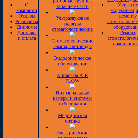
роторные группы,
О
Услуга п
запасные части
компании
модернизаци
Отзывы
ремонту
Ультразвуковые
Реквизиты
стоматологиче
скалеры
Дипломы
оборудован
стоматологические
Доставка
Ремонт
и оплата
стоматологич
Стоматологические
наконечник
лампы, световоды
Эндодонтическое
оборудование
Аппараты AIR
FLOW
Интраоральные
камеры и системы
отбеливания
Медицинская
оптика
Электрические