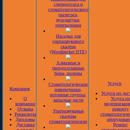
слюноотсоса и
стоматологического
пылесоса,
мундштуки,
переходники
Насадки для
ультразвукового
скалера
(Woodpecker DTE)
Алмазные и
твердосплавные
боры, полиры
Услуги
Стоматологические
Компания
наконечники,
Услуги по дос
роторные группы,
О
Услуга п
запасные части
компании
модернизаци
Отзывы
ремонту
Ультразвуковые
Реквизиты
стоматологиче
скалеры
Дипломы
оборудован
стоматологические
Доставка
Ремонт
и оплата
стоматологич