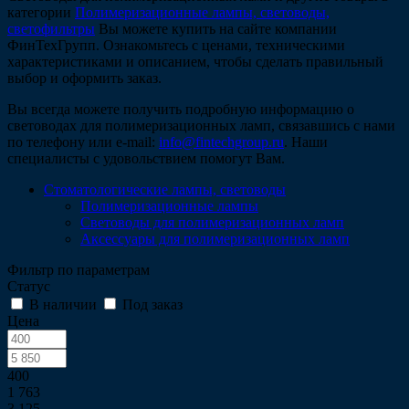
категории
Полимеризационные лампы, световоды,
светофильтры
Вы можете купить на сайте компании
ФинТехГрупп. Ознакомьтесь с ценами, техническими
характеристиками и описанием, чтобы сделать правильный
выбор и оформить заказ.
Вы всегда можете получить подробную информацию о
световодах для полимеризационных ламп, связавшись с нами
по телефону или e-mail:
info@fintechgroup.ru
. Наши
специалисты с удовольствием помогут Вам.
Стоматологические лампы, световоды
Полимеризационные лампы
Световоды для полимеризационных ламп
Аксессуары для полимеризационных ламп
Фильтр по параметрам
Статус
В наличии
Под заказ
Цена
400
1 763
3 125