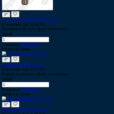
Световод ⌀15/20 (LED 520) 4-16
В наличии
Арт.
4-16,316
Курьером в Калуга: будет послезавтра
3950₽
В корзину
В корзине
Купить в 1 клик
Световод ⌀(16/15,6) 4-17
В наличии
Арт.
4-17,317
Курьером в Калуга: будет послезавтра
3950₽
В корзину
В корзине
Купить в 1 клик
Световод ⌀(13,8/14,5) 4-18