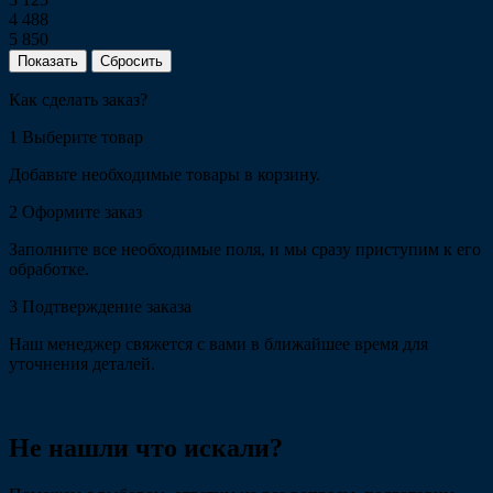
4 488
5 850
Сбросить
Как сделать заказ?
1
Выберите товар
Добавьте необходимые товары в корзину.
2
Оформите заказ
Заполните все необходимые поля, и мы сразу приступим к его
обработке.
3
Подтверждение заказа
Наш менеджер свяжется с вами в ближайшее время для
уточнения деталей.
Не нашли что искали?