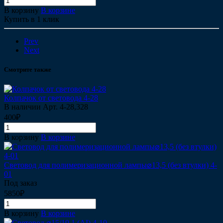
В корзину
В корзине
Купить в 1 клик
Prev
Next
Смотрите также
Колпачок от световода 4-28
В наличии
Арт.
4-28,328
400₽
В корзину
В корзине
Световод для полимеризационной лампы⌀13,5 (без втулки) 4-
01
Под заказ
5850₽
В корзину
В корзине