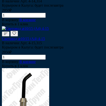
В наличии
Арт.
4-14,314
Курьером в Калуга: будет послезавтра
2950₽
В корзину
В корзине
Купить в 1 клик
Световод ⌀10/15 (A4) 4-15
В наличии
Арт.
4-15,315
Курьером в Калуга: будет послезавтра
2950₽
В корзину
В корзине
Купить в 1 клик