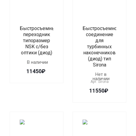
Быстросъемный
Быстросъемное
переходник
соединение
типоразмер
для
NSK с/без
турбинных
оптики (диод)
наконечников
(диод) тип
В наличии
Sirona
11450₽
Нет в
наличии
Арт.
Sirona
11550₽