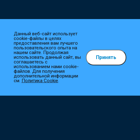
Данный веб-сайт использует
cookie-файлы в целях
предоставления вам лучшего
пользовательского опыта на
нашем сайте. Продолжая
Принять
использовать данный сайт, вы
Как сделать заказ?
соглашаетесь с
использованием нами cookie-
файлов. Для получения
1
Выберите товар
дополнительной информации
см.
Политика Cookie
.
Добавьте необходимые товары в корзину.
2
Оформите заказ
Заполните все необходимые поля, и мы сразу приступим к
его обработке.
3
Подтверждение заказа
Наш менеджер свяжется с вами в ближайшее время для