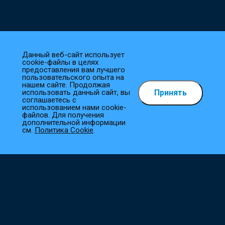
Данный веб-сайт использует
cookie-файлы в целях
предоставления вам лучшего
пользовательского опыта на
нашем сайте. Продолжая
Принять
использовать данный сайт, вы
Как сделать заказ?
соглашаетесь с
использованием нами cookie-
файлов. Для получения
1
Выберите товар
дополнительной информации
см.
Политика Cookie
.
Добавьте необходимые товары в корзину.
2
Оформите заказ
Заполните все необходимые поля, и мы сразу приступим к
его обработке.
3
Подтверждение заказа
Наш менеджер свяжется с вами в ближайшее время для