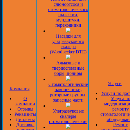
слюноотсоса и
стоматологического
пылесоса,
мундштуки,
переходники
Насадки для
ультразвукового
скалера
(Woodpecker DTE)
Алмазные и
твердосплавные
боры, полиры
Услуги
Стоматологические
Компания
наконечники,
Услуги по дос
роторные группы,
О
Услуга п
запасные части
компании
модернизаци
Отзывы
ремонту
Ультразвуковые
Реквизиты
стоматологиче
скалеры
Дипломы
оборудован
стоматологические
Доставка
Ремонт
и оплата
стоматологич