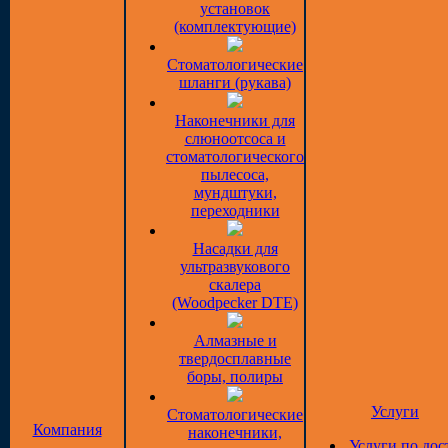
установок
(комплектующие)
Стоматологические
шланги (рукава)
Наконечники для
слюноотсоса и
стоматологического
пылесоса,
мундштуки,
переходники
Насадки для
ультразвукового
скалера
(Woodpecker DTE)
Алмазные и
твердосплавные
боры, полиры
Услуги
Стоматологические
Компания
наконечники,
Услуги по дос