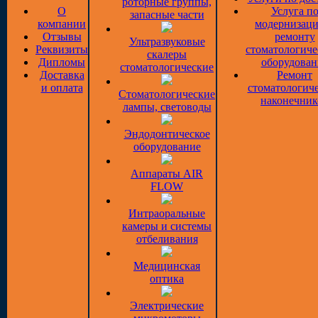
роторные группы,
О
Услуга п
запасные части
компании
модернизаци
Отзывы
ремонту
Ультразвуковые
Реквизиты
стоматологиче
скалеры
Дипломы
оборудован
стоматологические
Доставка
Ремонт
и оплата
стоматологич
Стоматологические
наконечник
лампы, световоды
Эндодонтическое
оборудование
Аппараты AIR
FLOW
Интраоральные
камеры и системы
отбеливания
Медицинская
оптика
Электрические