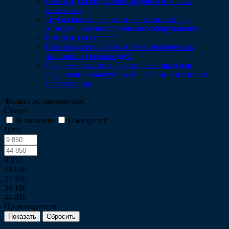
Шланги для воздушных педалей 4-х и 2-х
канальные
Трубка высокого давления (капилляр) для
разводки и вспомогательного оборудования
Шланги для скалеров
Шланги для пустеров (стоматологических
пистолетов) вода-воздух
Дренажные шланги (гофрированные) для
соединения с вакуумными насосами и слива в
канализацию
Фильтр по параметрам
Статус
В наличии
Ожидается
Цена
9 850
18 600
27 350
36 100
44 850
Производитель
Сбросить