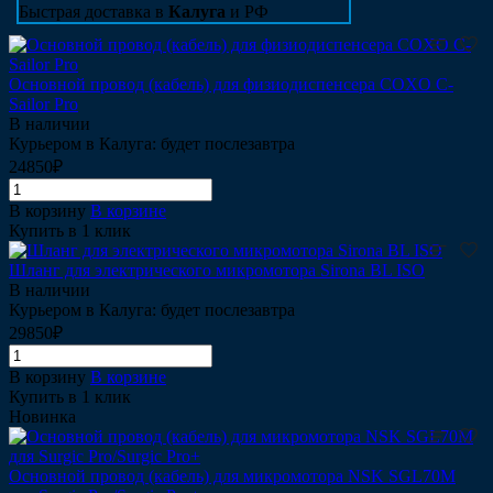
Быстрая доставка в
Калуга
и РФ
Основной провод (кабель) для физиодиспенсера COXO C-
Sailor Pro
В наличии
Курьером в Калуга: будет послезавтра
24850₽
В корзину
В корзине
Купить в 1 клик
Шланг для электрического микромотора Sirona BL ISO
В наличии
Курьером в Калуга: будет послезавтра
29850₽
В корзину
В корзине
Купить в 1 клик
Новинка
Основной провод (кабель) для микромотора NSK SGL70M