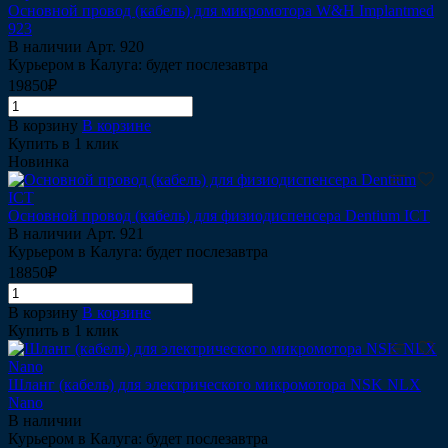
Основной провод (кабель) для микромотора W&H Implantmed
923
В наличии
Арт.
920
Курьером в Калуга: будет послезавтра
19850₽
В корзину
В корзине
Купить в 1 клик
Новинка
Основной провод (кабель) для физиодиспенсера Dentium ICT
В наличии
Арт.
921
Курьером в Калуга: будет послезавтра
18850₽
В корзину
В корзине
Купить в 1 клик
Шланг (кабель) для электрического микромотора NSK NLX
Nano
В наличии
Курьером в Калуга: будет послезавтра