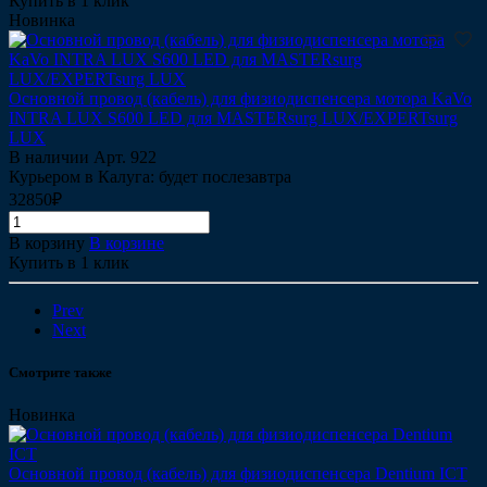
Купить в 1 клик
Новинка
Основной провод (кабель) для физиодиспенсера мотора KaVo
INTRA LUX S600 LED для MASTERsurg LUX/EXPERTsurg
LUX
В наличии
Арт.
922
Курьером в Калуга: будет послезавтра
32850₽
В корзину
В корзине
Купить в 1 клик
Prev
Next
Смотрите также
Новинка
Основной провод (кабель) для физиодиспенсера Dentium ICT