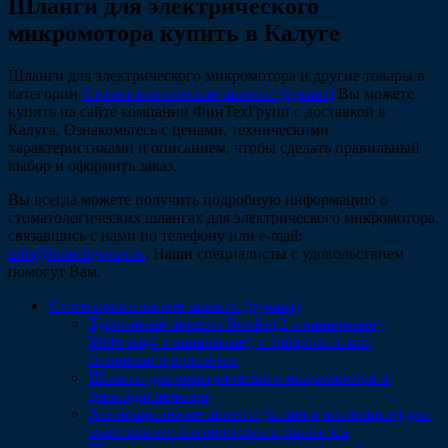
Шланги для электрического
микромотора купить в Калуге
Шланги для электрического микромотора и другие товары в
категории
Стоматологические шланги (рукава)
Вы можете
купить на сайте компании ФинТехГрупп с доставкой в
Калуга. Ознакомьтесь с ценами, техническими
характеристиками и описанием, чтобы сделать правильный
выбор и оформить заказ.
Вы всегда можете получить подробную информацию о
стоматологических шлангах для электрического микромотора,
связавшись с нами по телефону или e-mail:
info@fintechgroup.ru
. Наши специалисты с удовольствием
помогут Вам.
Стоматологические шланги (рукава)
Турбинные шланги Borden(2-х канальные),
Midwest(4-х канальные), с фиброоптикой,
спаянные и в оплётке
Шланги для электрического микромотора и
физиодиспенсера
Аспирационные шланги (шланги аспирации) для
эжекторного слюноотсоса и пылесоса