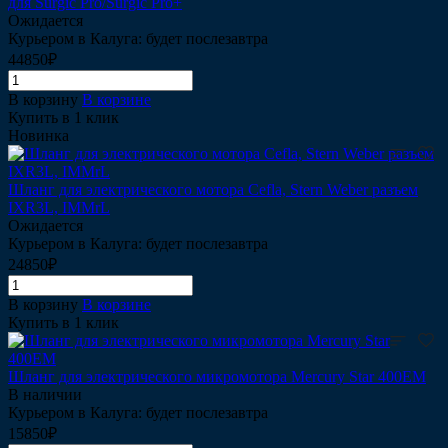
для Surgic Pro/Surgic Pro+
Ожидается
Курьером в Калуга: будет послезавтра
44850₽
В корзину
В корзине
Купить в 1 клик
Новинка
Шланг для электрического мотора Cefla, Stern Weber разъем
IXR3L, IMMrL
Ожидается
Курьером в Калуга: будет послезавтра
24850₽
В корзину
В корзине
Купить в 1 клик
Шланг для электрического микромотора Mercury Star 400EM
В наличии
Курьером в Калуга: будет послезавтра
15850₽